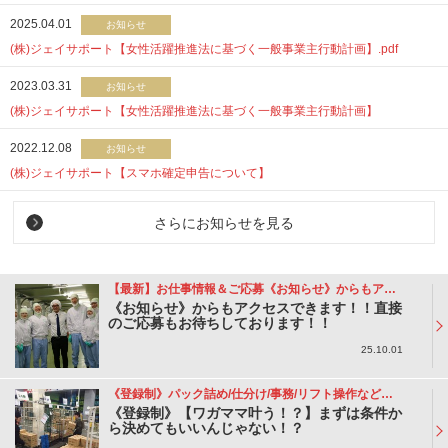
2025.04.01
お知らせ
(株)ジェイサポート【女性活躍推進法に基づく一般事業主行動計画】.pdf
2023.03.31
お知らせ
(株)ジェイサポート【女性活躍推進法に基づく一般事業主行動計画】
2022.12.08
お知らせ
(株)ジェイサポート【スマホ確定申告について】
さらにお知らせを見る
【最新】お仕事情報＆ご応募《お知らせ》からもアクセスできます！！
《お知らせ》からもアクセスできます！！直接
のご応募もお待ちしております！！
25.10.01
《登録制》パック詰め/仕分け/事務/リフト操作など案件多数！
《登録制》【ワガママ叶う！？】まずは条件か
ら決めてもいいんじゃない！？